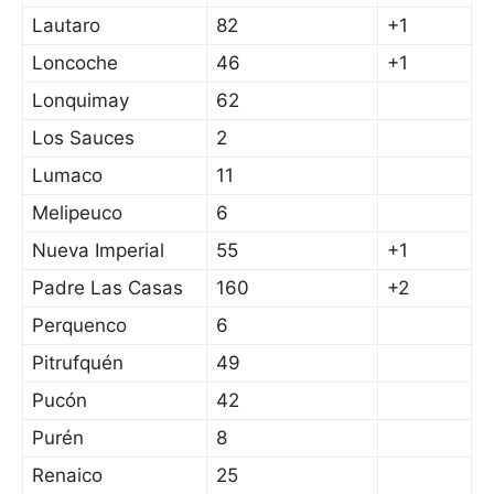
Lautaro
82
+1
Loncoche
46
+1
Lonquimay
62
Los Sauces
2
Lumaco
11
Melipeuco
6
Nueva Imperial
55
+1
Padre Las Casas
160
+2
Perquenco
6
Pitrufquén
49
Pucón
42
Purén
8
Renaico
25