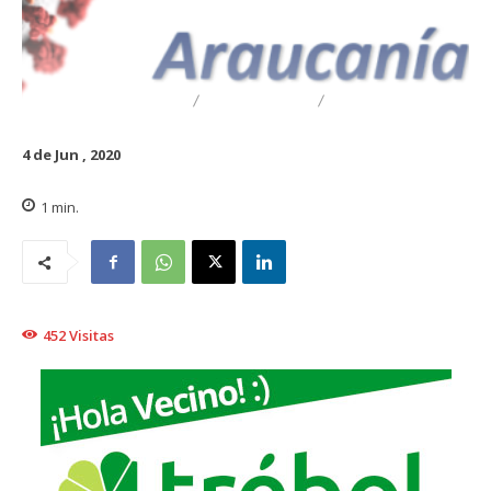
DESTACADO
TRAIGUÉN
GENERAL
4 de Jun , 2020
1
min.
452
Visitas