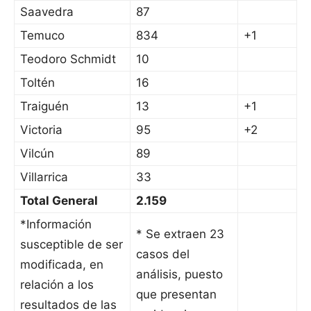
Saavedra
87
Temuco
834
+1
Teodoro Schmidt
10
Toltén
16
Traiguén
13
+1
Victoria
95
+2
Vilcún
89
Villarrica
33
Total General
2.159
*Información
* Se extraen 23
susceptible de ser
casos del
modificada, en
análisis, puesto
relación a los
que presentan
resultados de las