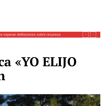
se esperan definiciones sobre recursos
ca «YO ELIJO
n