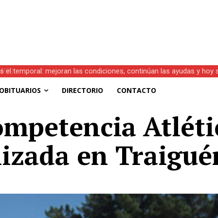
s el temporal: mejoran las condiciones, continúan las ayudas y hoy 
OBITUARIOS
DIRECTORIO
CONTACTO
mpetencia Atléti
izada en Traigué