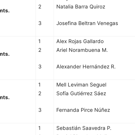
2
Natalia Barra Quiroz
mts.
3
Josefina Beltran Venegas
1
Alex Rojas Gallardo
2
Ariel Norambuena M.
mts.
3
Alexander Hernández R.
1
Mell Leviman Seguel
2
Sofía Gutiérrez Sáez
mts.
3
Fernanda Pirce Núñez
1
Sebastián Saavedra P.