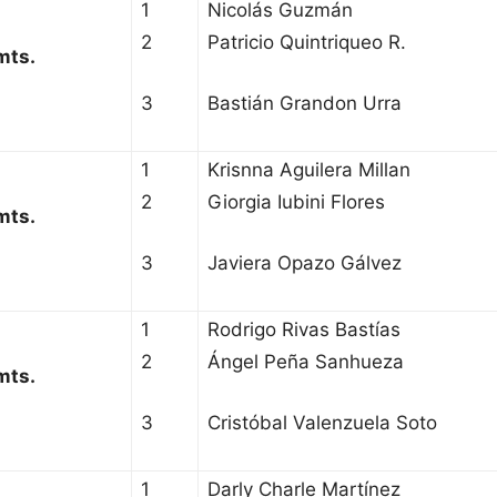
1
Nicolás Guzmán
2
Patricio Quintriqueo R.
mts.
3
Bastián Grandon Urra
1
Krisnna Aguilera Millan
2
Giorgia Iubini Flores
mts.
3
Javiera Opazo Gálvez
1
Rodrigo Rivas Bastías
2
Ángel Peña Sanhueza
mts.
3
Cristóbal Valenzuela Soto
1
Darly Charle Martínez