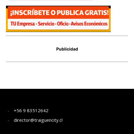
+56 9 83512642
director@traiguencity.cl