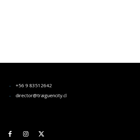
+56 9 83512642
director@traiguencity.cl