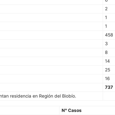
6
2
1
1
458
3
8
14
25
16
737
ntan residencia en Región del Biobío.
N° Casos