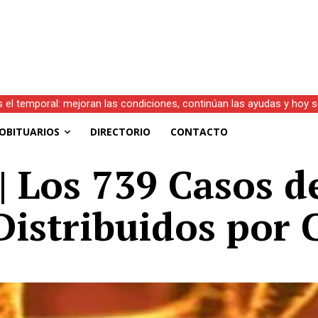
s el temporal: mejoran las condiciones, continúan las ayudas y hoy 
OBITUARIOS
DIRECTORIO
CONTACTO
| Los 739 Casos d
Distribuidos por 