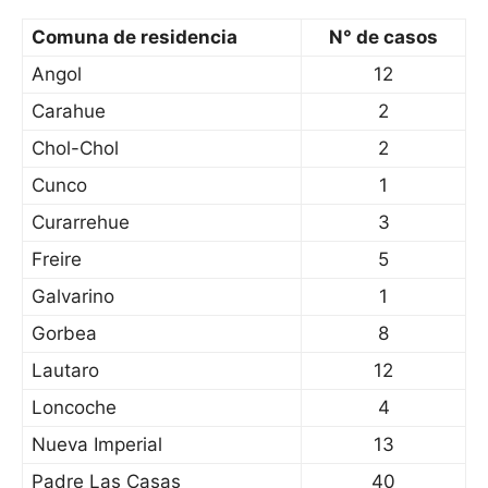
Comuna de residencia
N° de casos
Angol
12
Carahue
2
Chol-Chol
2
Cunco
1
Curarrehue
3
Freire
5
Galvarino
1
Gorbea
8
Lautaro
12
Loncoche
4
Nueva Imperial
13
Padre Las Casas
40