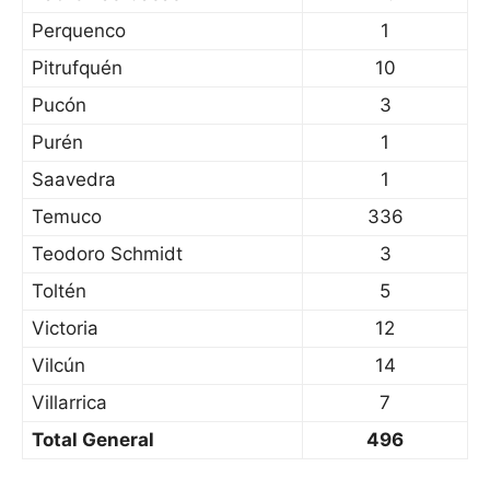
Perquenco
1
Pitrufquén
10
Pucón
3
Purén
1
Saavedra
1
Temuco
336
Teodoro Schmidt
3
Toltén
5
Victoria
12
Vilcún
14
Villarrica
7
Total General
496