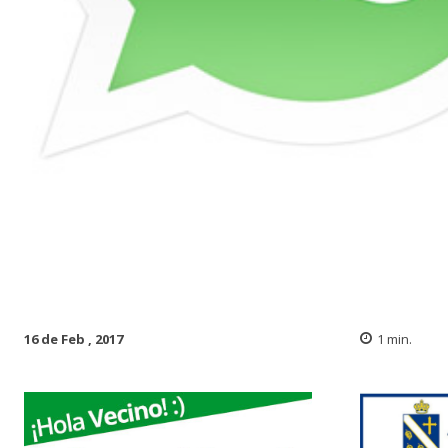
16 de Feb , 2017
1
min.