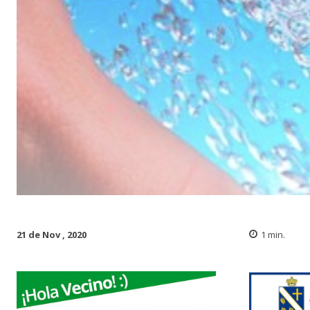
21 de Nov , 2020
1
min.