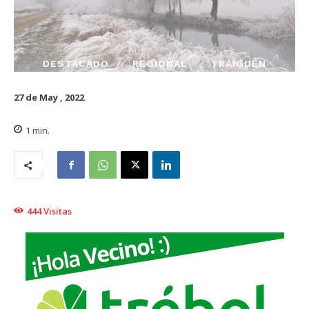
DESTACADO
REGIONAL
TRAIGUÉN
27 de May , 2022
1
min.
444
Visitas