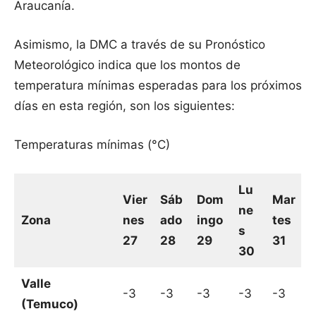
Araucanía.
Asimismo, la DMC a través de su Pronóstico
Meteorológico indica que los montos de
temperatura mínimas esperadas para los próximos
días en esta región, son los siguientes:
Temperaturas mínimas (°C)
Lu
Vier
Sáb
Dom
Mar
ne
Zona
nes
ado
ingo
tes
s
27
28
29
31
30
Valle
-3
-3
-3
-3
-3
(Temuco)