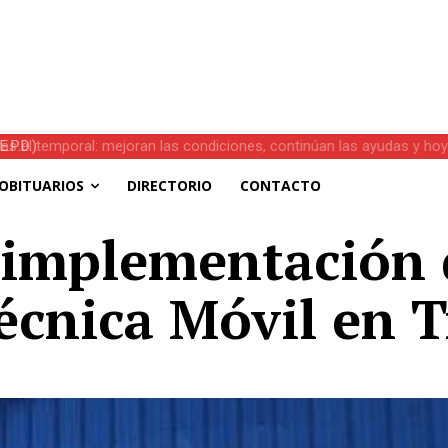
s el temporal: mejoran las condiciones, continúan las ayudas y hoy 
OBITUARIOS
DIRECTORIO
CONTACTO
 implementación 
écnica Móvil en 