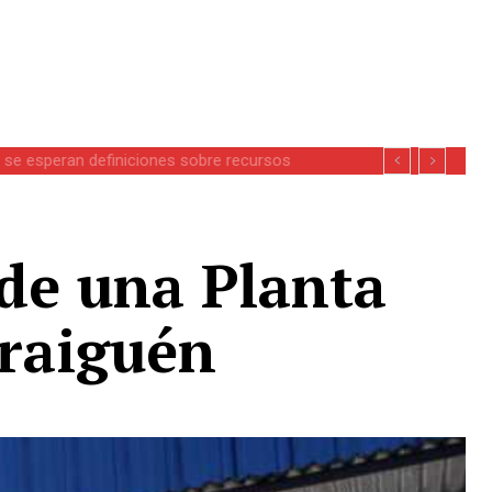
se esperan definiciones sobre recursos
de una Planta
Traiguén