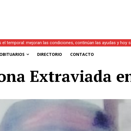
s el temporal: mejoran las condiciones, continúan las ayudas y hoy 
OBITUARIOS
DIRECTORIO
CONTACTO
ona Extraviada e