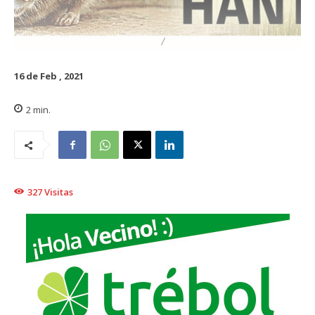
DESTACADO
REGIONAL
16 de Feb , 2021
2
min.
327
Visitas