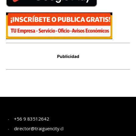
+56 9 83512642
director@traiguencity.cl