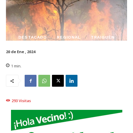
DESTACADO
REGIONAL
TRAIGUÉN
20 de Ene , 2024
1
min.
293
Visitas