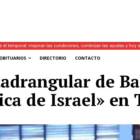
s el temporal: mejoran las condiciones, continúan las ayudas y hoy 
OBITUARIOS
DIRECTORIO
CONTACTO
adrangular de Ba
ca de Israel» en 