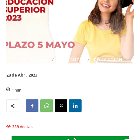
DESTACADO
TRAIGUÉN
EDUCACIÓN
28 de Abr , 2023
1
min.
339
Visitas