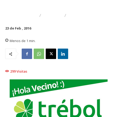
CULTURA
FAMILIA
GASTRONOMÍA
23 de Feb , 2016
Menos de 1
min.
299
Visitas