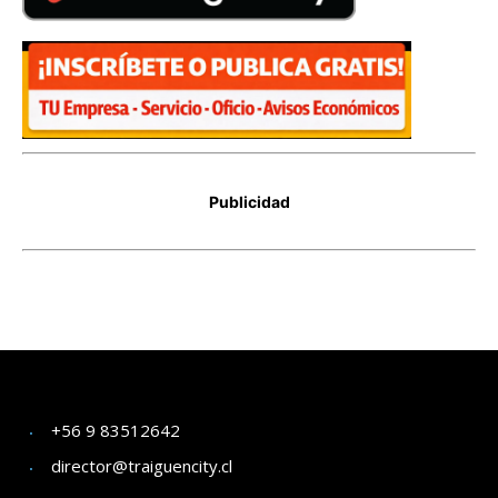
+56 9 83512642
director@traiguencity.cl