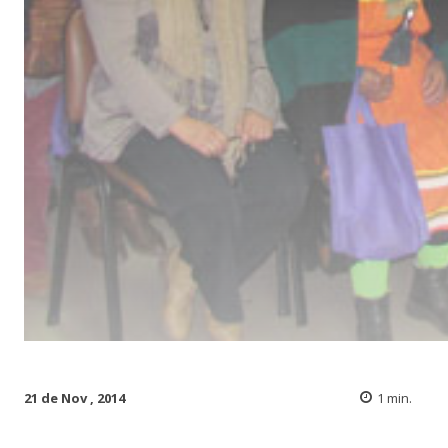
21 de Nov , 2014
1
min.