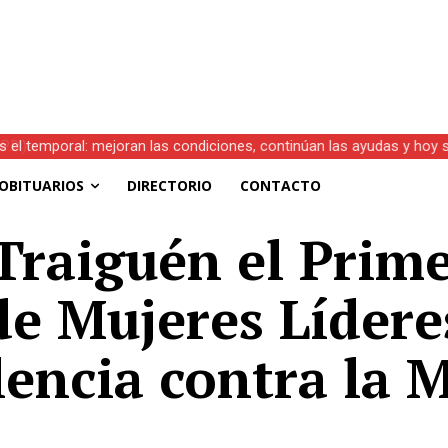
s el temporal: mejoran las condiciones, continúan las ayudas y hoy 
OBITUARIOS
DIRECTORIO
CONTACTO
 Traiguén el Prim
de Mujeres Líder
lencia contra la 