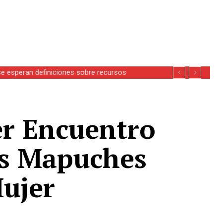
se esperan definiciones sobre recursos
er Encuentro
es Mapuches
Mujer