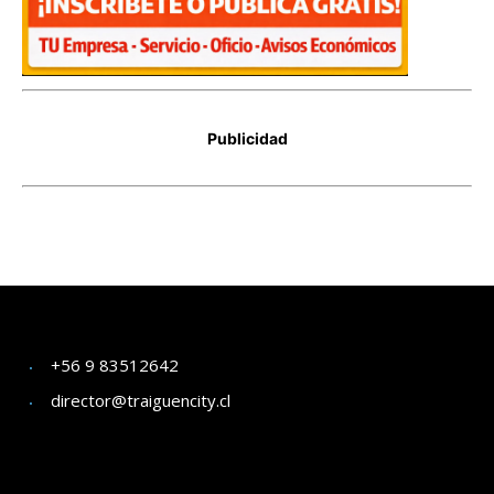
+56 9 83512642
director@traiguencity.cl