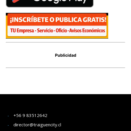
+56 9 83512642
director@traiguencity.cl