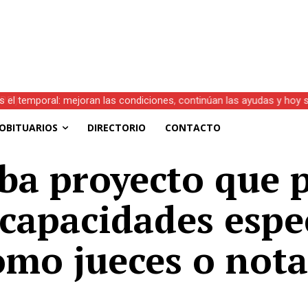
s el temporal: mejoran las condiciones, continúan las ayudas y hoy 
OBITUARIOS
DIRECTORIO
CONTACTO
a proyecto que p
capacidades espec
mo jueces o nota