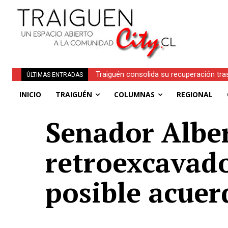
Obituario | Inés Faundez Linero (Q.E.P.D.
ÚLTIMAS ENTRADAS
INICIO
TRAIGUÉN
COLUMNAS
REGIONAL
Senador Alber
retroexcavado
posible acuer