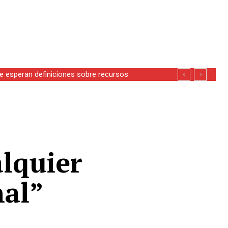
alquier
nal”