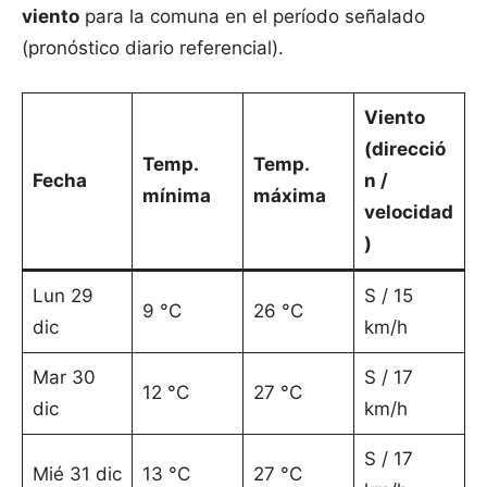
viento
para la comuna en el período señalado
(pronóstico diario referencial).
Viento
(direcció
Temp.
Temp.
Fecha
n /
mínima
máxima
velocidad
)
Lun 29
S / 15
9 °C
26 °C
dic
km/h
Mar 30
S / 17
12 °C
27 °C
dic
km/h
S / 17
Mié 31 dic
13 °C
27 °C