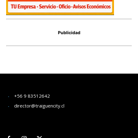
+56 9 83512642
director@traiguencity.cl