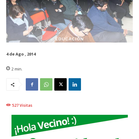
EDUCACIÓN
4 de Ago , 2014
2
min.
527
Visitas