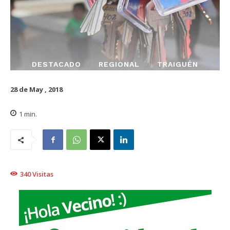
DESTACADO
REGIONAL
TRAIGUÉN
28 de May , 2018
1
min.
340
Visitas