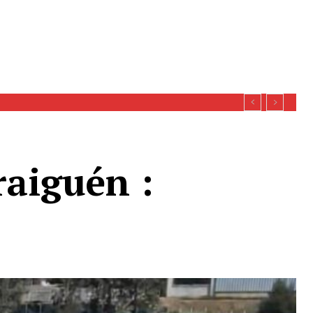
oy se esperan definiciones sobre recursos
raiguén :