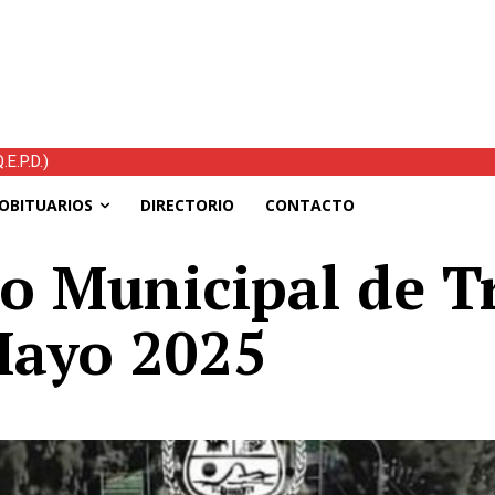
E.P.D.)
tras el temporal: mejoran las condiciones, continúan las ayudas y h
OBITUARIOS
DIRECTORIO
CONTACTO
o Municipal de T
Mayo 2025