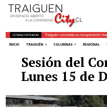
Traiguén consolida su recuperación tras 
Obituario | Inés Faundez Linero (Q.E.P.D
ÚLTIMAS ENTRADAS
regionales
INICIO
TRAIGUÉN
COLUMNAS
REGIONAL
Sesión del Co
Lunes 15 de D