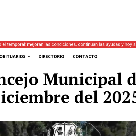
el temporal: mejoran las condiciones, continúan las ayudas y hoy se
.)
OBITUARIOS
DIRECTORIO
CONTACTO
ncejo Municipal d
iciembre del 202