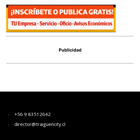
+56 9 83512642
director@traiguencity.cl