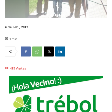
POLICIAL
6 de Feb , 2012
1
min.
419
Visitas