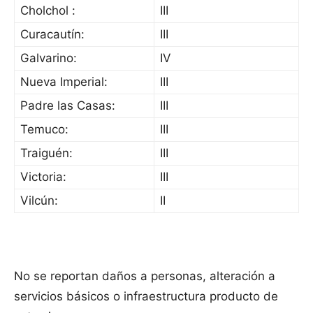
Cholchol :
III
Curacautí­n:
III
Galvarino:
IV
Nueva Imperial:
III
Padre las Casas:
III
Temuco:
III
Traiguén:
III
Victoria:
III
Vilcún:
II
No se reportan daños a personas, alteración a
servicios básicos o infraestructura producto de