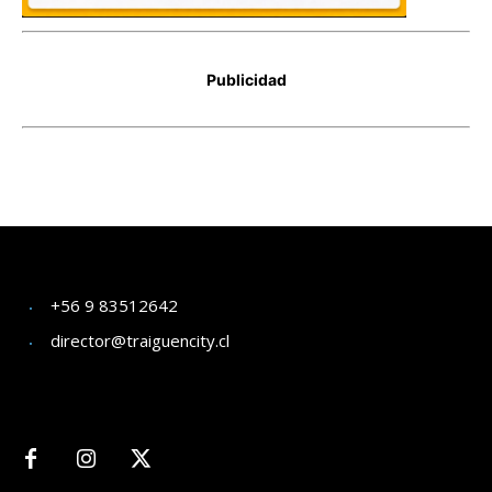
+56 9 83512642
director@traiguencity.cl