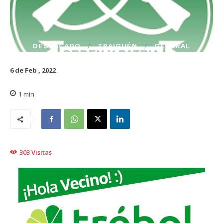
DESTACADO
TRAIGUÉN
GENERAL
6 de Feb , 2022
1
min.
303
Visitas