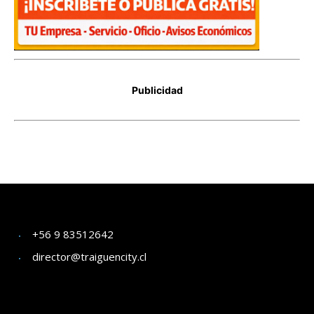
+56 9 83512642
director@traiguencity.cl