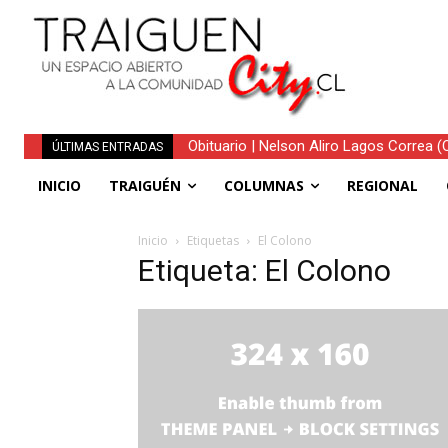
Obituario | Nelson Aliro Lagos Correa (Q.
ÚLTIMAS ENTRADAS
INICIO
TRAIGUÉN
COLUMNAS
REGIONAL
Inicio
Etiquetas
El Colono
Etiqueta: El Colono