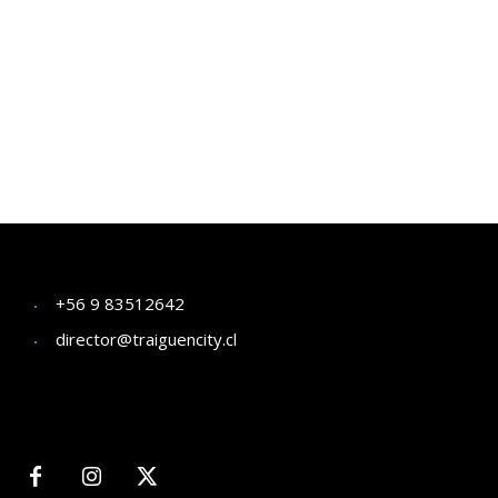
+56 9 83512642
director@traiguencity.cl