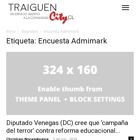
Inicio
Etiquetas
Encuesta Admimark
Etiqueta: Encuesta Admimark
Diputado Venegas (DC) cree que ‘campaña
del terror’ contra reforma educacional...
Christian Norambuena
-
5 de Jun , 2014
0