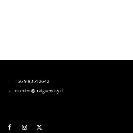
+56 9 83512642
director@traiguencity.cl