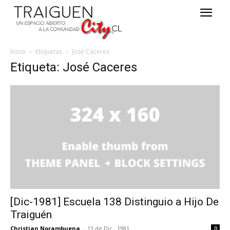
Inicio
Etiquetas
José Caceres
Etiqueta: José Caceres
[Dic-1981] Escuela 138 Distinguio a Hijo De
Traiguén
Christian Norambuena
-
11 de Dic , 1981
0