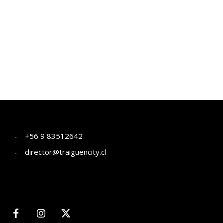
+56 9 83512642
director@traiguencity.cl