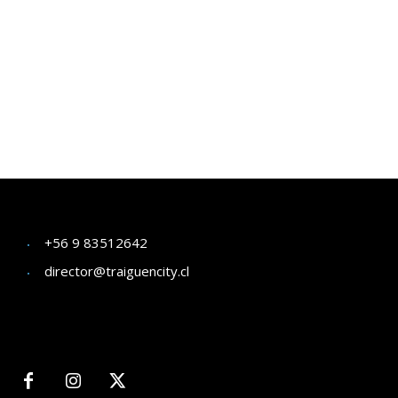
+56 9 83512642
director@traiguencity.cl