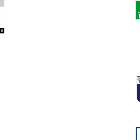
e
.
0