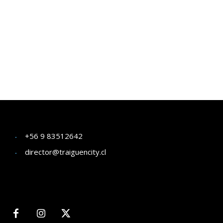
+56 9 83512642
director@traiguencity.cl