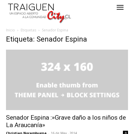
Inicio
Etiquetas
Senador Espina
Etiqueta: Senador Espina
Senador Espina :»Grave daño a los niños de
La Araucanía»
Christian Norambuena
-
16 de May , 2014
0