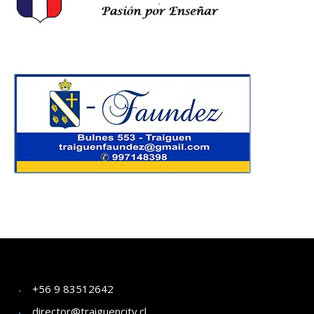
+56 9 83512642
director@traiguencity.cl