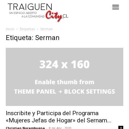
Inicio
Etiquetas
Serman
Etiqueta: Serman
Inscribite y Participa del Programa
«Mujeres Jefas de Hogar» del Sernam...
Christian Norambuena
-
8 de Abr , 2020
0