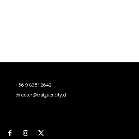
+56 9 83512642
director@traiguencity.cl