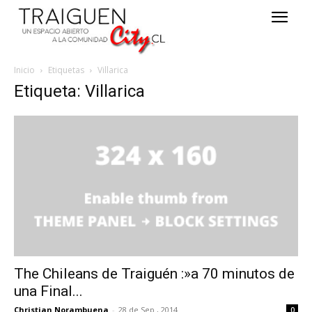
Inicio
Etiquetas
Villarica
Etiqueta: Villarica
The Chileans de Traiguén :»a 70 minutos de
una Final...
Christian Norambuena
-
28 de Sep , 2014
0