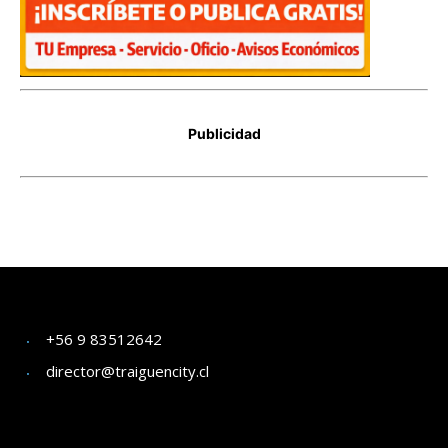
+56 9 83512642
director@traiguencity.cl