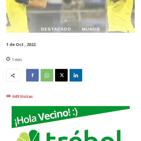
DESTACADO
MUNDO
1 de Oct , 2022
1
min.
649
Visitas