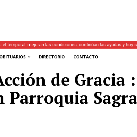
s el temporal: mejoran las condiciones, continúan las ayudas y hoy 
OBITUARIOS
DIRECTORIO
CONTACTO
cción de Gracia :
n Parroquia Sagr