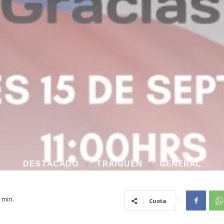
DESTACADO
TRAIGUÉN
GENERAL
min.
Cuota