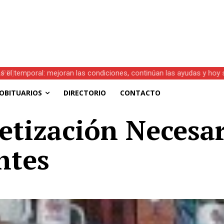
s el temporal: mejoran las condiciones, continúan las ayudas y hoy 
OBITUARIOS
DIRECTORIO
CONTACTO
etización Necesar
ntes