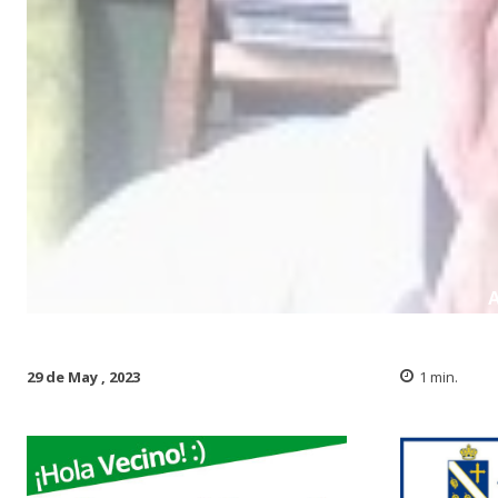
29 de May , 2023
1
min.