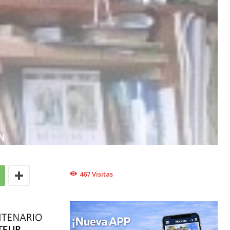
N
467
Visitas