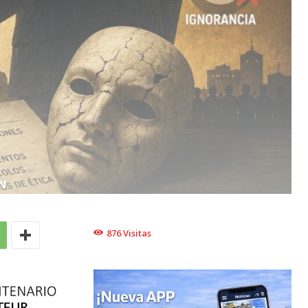
N
876
Visitas