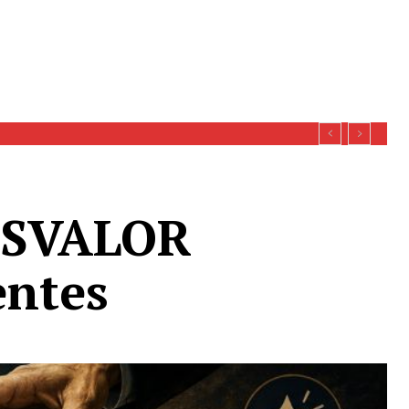
ISVALOR
entes