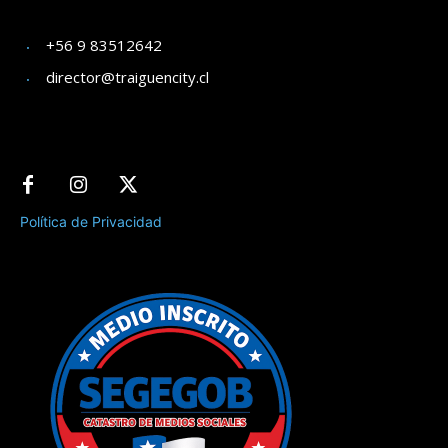
+56 9 83512642
director@traiguencity.cl
Política de Privacidad