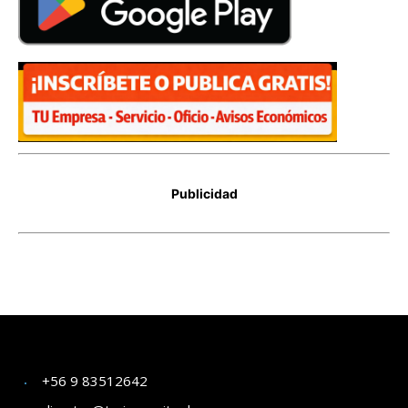
+56 9 83512642